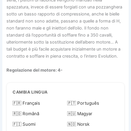
seria, i pistoni di fabbrica vengono mandati nella
spazzatura, invece di essere forgiati con una pozzanghera
sotto un basso rapporto di compressione, anche le bielle
standard non sono adatte, passano a quelle a forma di H,
non faranno male e gli iniettori dell’olio. Il fondo non
standard dà l’opportunità di soffiare fino a 350 cavalli,
ulteriormente sotto la sostituzione dell’albero motore… A
tali budget è più facile acquistare inizialmente un motore a
contratto e soffiare in piena crescita, o l’intero Evolution.
Regolazione del motore: 4-
CAMBIA LINGUA
🇫🇷 Français
🇵🇹 Português
🇷🇴 Română
🇭🇺 Magyar
🇫🇮 Suomi
🇳🇴 Norsk