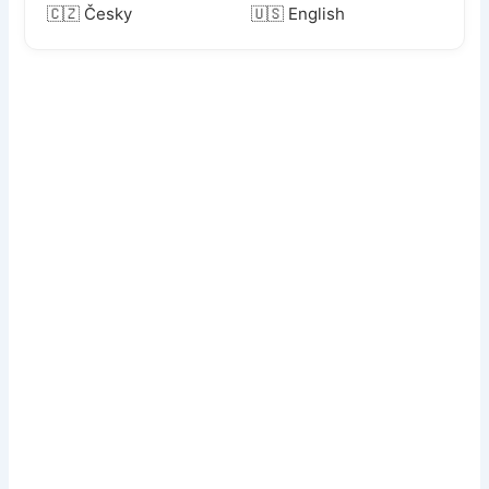
🇨🇿 Česky
🇺🇸 English