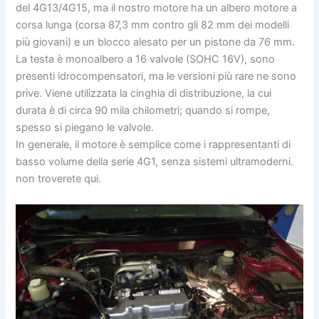
del 4G13/4G15, ma il nostro motore ha un albero motore a
corsa lunga (corsa 87,3 mm contro gli 82 mm dei modelli
più giovani) e un blocco alesato per un pistone da 76 mm.
La testa è monoalbero a 16 valvole (SOHC 16V), sono
presenti idrocompensatori, ma le versioni più rare ne sono
prive. Viene utilizzata la cinghia di distribuzione, la cui
durata è di circa 90 mila chilometri; quando si rompe,
spesso si piegano le valvole.
In generale, il motore è semplice come i rappresentanti di
basso volume della serie 4G1, senza sistemi ultramoderni.
non troverete qui.